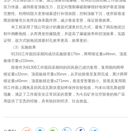
支护”为主体的设计方案。通过预裂切缝爆破，在局部范围切断工作面顶板
应力传递，减弱巷道顶板压力，且定向预裂爆破能够很好地保护巷道顶板
完整性。利用恒阻大变形锚索进行补强加固，控制顶板下沉，使所留巷道
围岩能够充分发挥自身承载作用，减少巷道变形，保证留巷效果。
本工程采用了我公司设计的囊袋式灌浆封孔方式，避免了捣实炮泥过
程中捣断炮线，从而诱发拒爆隐患，并提高了爆破效率和切顶效果，实践
证明，该方式较炮泥填塞封孔效率更高，效果更好。
（3）实施效果
91310工作面回采期间成功实施留巷170m，两帮移近量≤49mm、顶底
板移尽量≤215mm。
留巷作为91308工作面回采期间的回风巷已成功复用，复用期间两帮
移近量≤32mm、顶底板移尽量≤35mm，从开始留巷至复用完成，累计两帮
移近量≤60mm，顶底板移近量≤271mm，巷道变形量较小。留巷及复用期
间工作面上隅角及回风流瓦斯浓度始终保持在较低值，均未出现瓦斯超限
现象，满足了工作面安全正常回采的需要，为今后矿井沿空留巷的推广应
用提供了宝贵的经验，具有较好的经济、社会效益。