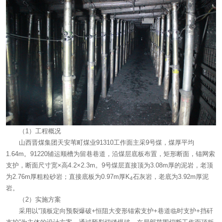
（1）工程概况
山西晋煤集团天安苇町煤业91310工作面主采9号煤，煤厚平均
1.64m。91220辅运顺槽为留巷巷道，沿煤层底板布置，矩形断面，锚网索
支护，断面尺寸宽×高4.2×2.3m。9号煤层直接顶为3.08m厚的泥岩，老顶
为2.76m厚粗粒砂岩；直接底板为0.97m厚K
石灰岩，老底为3.92m厚泥
4
岩。
（2）实施方案
采用以“顶板定向预裂爆破+恒阻大变形锚索支护+巷道临时支护+挡矸