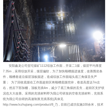
安阳鑫龙公司贺坨煤矿1112综放工作面，开采二1煤，煤层平均厚度
7.35m，采用综放开采，煤层偏软，为了加快顺槽掘进速度，改善围岩条
件，顺槽巷道沿煤层顶板掘进，造成综放工作面端头底三角煤丢失严
重； 为了回收底煤在工作面超前区将顺槽底煤挖掉，巷道高度达7m左
右，然后下部加棚，顶板充填4m，减少了底三角煤的丢失，超前区支护状
况也大大改善。采用的充填材料即为我公司研发的空巷充填材料，充填系
统为我公司自研的高速制浆充填系统(具体见
http://www.lxzhujiang.com/product/8_7
)，目前已成功实施100余米，技术