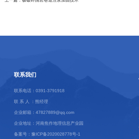
上一篇：
极破碎围岩巷道注浆加固技术
联系我们
联系电话：0391-3791918
联 系 人 ：熊经理
企业邮箱：
47827889@qq.com
企业地址：河南焦作地理信息产业园
备案号：
豫ICP备2020028778号-1