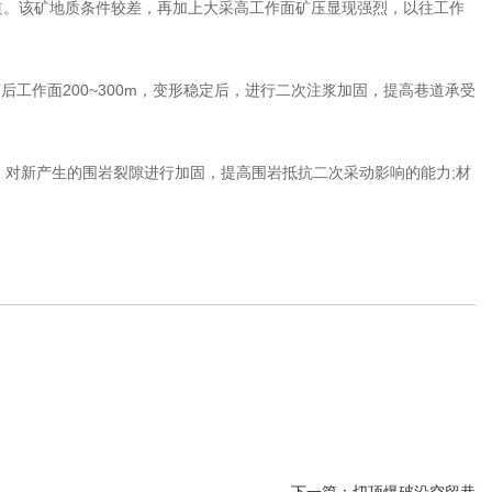
道。该矿地质条件较差，再加上大采高工作面矿压显现强烈，以往工作
工作面200~300m，变形稳定后，进行二次注浆加固，提高巷道承受
对新产生的围岩裂隙进行加固，提高围岩抵抗二次采动影响的能力;材