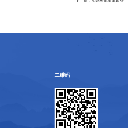
下一篇：
切顶爆破沿空留巷
二维码