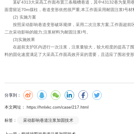
某矿4313大采高工作面布置三条顺槽巷道，其中43132巷为复
面需留近70m煤柱，巷道变形依然很严重;本工作面采用耐固注浆Ⅰ号
(2) 实施方案
按照采动影响巷道变形破坏规律，采用二次注浆方案;工作面超前区域(
二次采动影响的能力;注浆材料为耐固注浆Ⅰ号。
(3)实施效果
在超前支护区内进行一次注浆，注浆量较大，较大程度的提高了围岩
料的固化速度满足了大采高工作面高效开采的需要，且适应了围岩变
分享到：
本文网址： https://hnlxkc.com/case/217.html
标签：
采动影响巷道注浆加固技术