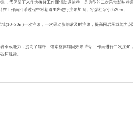
用巷道，需保留下来作为接替工作面辅助运输巷，是典型的二次采动影响巷
材料在工作面回采过程中对巷道围岩进行注浆加固，将煤柱缩小为20m。
10~20m)一次注浆，一次采动影响后及时注浆，提高围岩承载能力;滞后
承载能力，提高了锚杆、锚索整体锚固效果;滞后工作面进行二次注浆，
形破坏规律。