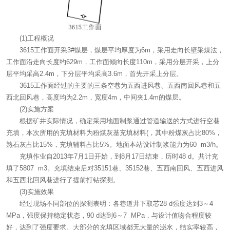
(1)工程概况
3615工作面开采3#煤层，煤层平均厚度为6m，采用走向长壁采煤法，
工作面沿走向长度约629m，工作面倾向长度110m，采用分层开采，上分
层平均采高2.4m，下分层平均采高3.6m，首先开采上分层。
3615工作面经过的主要的三条空巷为五西进风巷、五西南回风巷和五
西北回风巷，高度均为2.2m，宽度4m，中间夹1.4m的煤层。
(2)实施方案
根据矿井实际情况，确定采用地面制浆通过管道输送的方式进行空巷
充填，本次所用的充填材料为粉煤灰基充填材料(，其中粉煤灰占比80%，
熟石灰占比15%，充填辅料占比5%。地面本站设计制浆能力为60 m3/h。
充填作业自2013年7月1日开始，到8月17日结束，历时48 d。共计充
填了5807 m3。充填结束后对35151巷、35152巷、五西南回风、五西进风
和五西北回风巷进行了提前打钻探测。
(3)实施效果
经过现场不同部位的探测表明：各巷道井下取芯28 d强度达到3～4
MPa，强度保持稳定状态，90 d达到6～7 MPa，与设计值吻合程度较
好，达到了强度要求。大部分的充填区域都无大量的泌水，结实率较高，