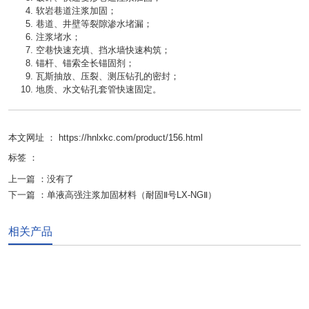
软岩巷道注浆加固；
巷道、井壁等裂隙渗水堵漏；
注浆堵水；
空巷快速充填、挡水墙快速构筑；
锚杆、锚索全长锚固剂；
瓦斯抽放、压裂、测压钻孔的密封；
地质、水文钻孔套管快速固定。
本文网址 ： https://hnlxkc.com/product/156.html
标签 ：
上一篇 ：
没有了
下一篇 ：
单液高强注浆加固材料（耐固Ⅱ号LX-NGⅡ）
相关产品