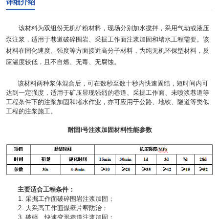
详细介绍
该材料为双组份无机矿粉材料，现场分别加水搅拌，采用气动或液压
泵注浆，适用于巷道破碎围岩、采掘工作面注浆加固和堵水工程需要。该
材料在固化速度、强度等方面接近高分子材料，为纯无机环保型材料，反
应温度较低，且不自燃、无毒、无腐蚀。
该材料两种浆体混合后，可在数秒至数十秒内快速固结，短时间内可
达到一定强度，适用于矿压显现强烈的巷道、采掘工作面、未喷浆巷道等
工程条件下的注浆加固和堵水作业，亦可应用于公路、地铁、隧道等类似
工程的注浆施工。
耐固Ⅰ号注浆加固材料性能参数
主要适合工程条件：
采掘工作面破碎围岩注浆加固；
大采高工作面煤壁片帮防治；
破碎、快速变形巷道注浆加固；