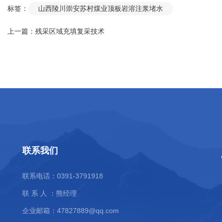
标签：
山西陵川崇安苏村煤业顶板岩溶注浆堵水
上一篇：
残采区域充填复采技术
联系我们
联系电话：0391-3791918
联 系 人 ：熊经理
企业邮箱：
47827889@qq.com