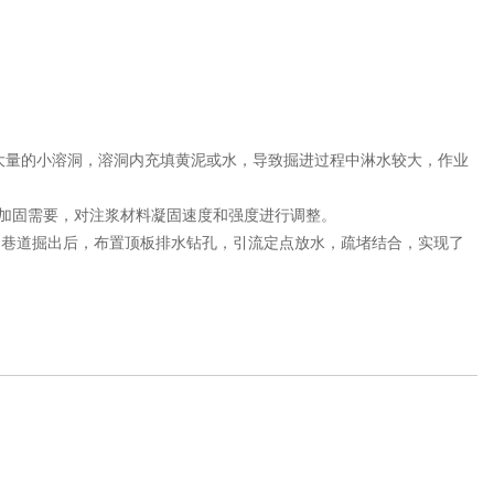
布有大量的小溶洞，溶洞内充填黄泥或水，导致掘进过程中淋水较大，作业
度和加固需要，对注浆材料凝固速度和强度进行调整。
；巷道掘出后，布置顶板排水钻孔，引流定点放水，疏堵结合，实现了