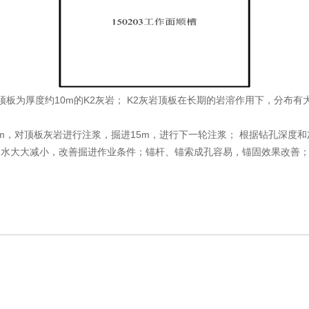
，顶板为厚度约10m的K2灰岩； K2灰岩顶板在长期的岩溶作用下，分
20m，对顶板灰岩进行注浆，掘进15m，进行下一轮注浆； 根据钻孔深
临水大大减小，改善掘进作业条件；锚杆、锚索成孔容易，锚固效果改善