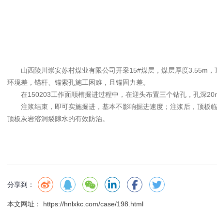
山西陵川崇安苏村煤业有限公司开采15#煤层，煤层厚度3.55m
环境差，锚杆、锚索孔施工困难，且锚固力差。
在150203工作面顺槽掘进过程中，在迎头布置三个钻孔，孔深
注浆结束，即可实施掘进，基本不影响掘进速度；注浆后，顶板
顶板灰岩溶洞裂隙水的有效防治。
分享到：
本文网址： https://hnlxkc.com/case/198.html